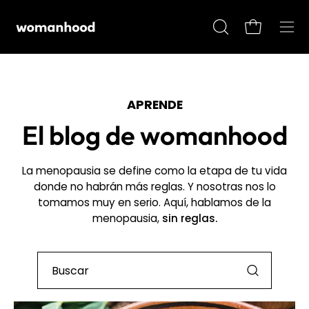
Saltar
al
Carro abier
Abrir
Abrir
contenido
barra
men
de
de
búsqueda
nav
APRENDE
El blog de womanhood
La menopausia se define como la etapa de tu vida
donde no habrán más reglas. Y nosotras nos lo
tomamos muy en serio. Aquí, hablamos de la
menopausia,
sin reglas.