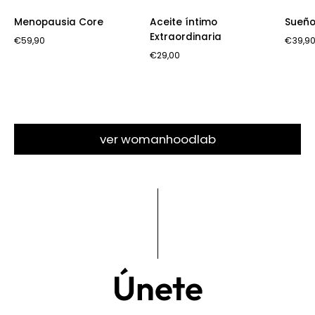
Menopausia Core
Aceite íntimo
Sueñ
Extraordinaria
€59,90
€39,9
€29,00
ver womanhoodlab
Únete