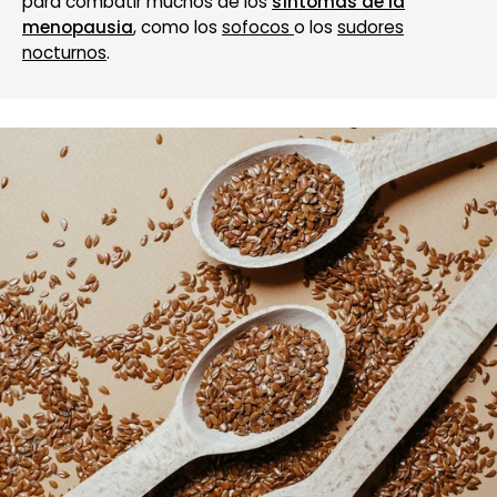
para combatir muchos de los
síntomas de la
menopausia
,
como los
sofocos
o los
sudores
nocturnos
.